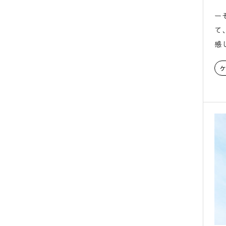
ー
て
感