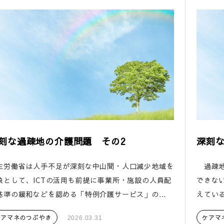
刻な過疎地の介護問題 その2
深刻
生労働省は人手不足が深刻な中山間・人口減少地域を
過疎地
象として、ICTの活用も前提に事業所・施設の人員配
できな
基準の緩和などを認める「特例介護サービス」の...
えている
ケアマネのつぶやき
ケアマ
2026.03.31