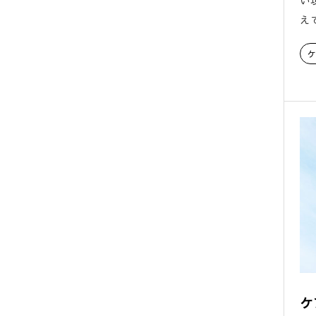
い
え
ケ