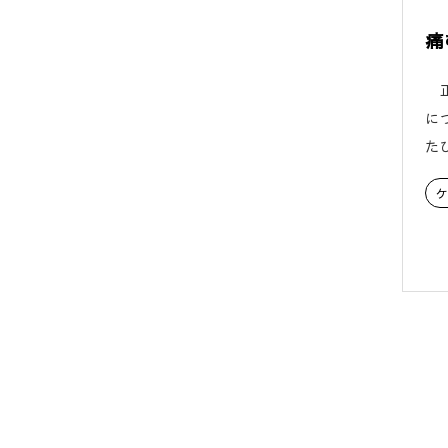
痛
正
に
た