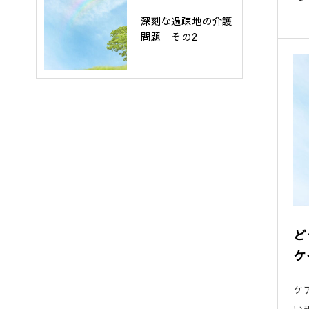
深刻な過疎地の介護
問題 その2
ど
ケ
ケ