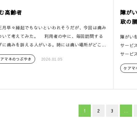
む高齢者
障が
政の
月早々縁起でもないといわれそうだが、今回は痛み
ついて考えてみた。 利用者の中に、毎回訪問する
障がい
びに痛みを訴える人がいる。時には痛い場所がどこ...
サービ
サービス
ケアマネのつぶやき
2026.01.05
ケアマ
1
2
3
…