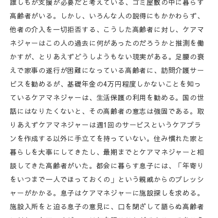
誰しもが支援が必要だと考えている、ゴミ屋敷の中に暮らす
高齢者がいる。しかし、いろんな人の説得にもかかわらず、
他者の介入を一切拒否する、こうした高齢者に対し、ケアマ
ネジャーはこの人の過去に何があったのだろうかと推測を働
かすが、とりあえずどうしようもない現実がある。足腰の衰
えで家事の遂行が困難になっている高齢者に、訪問介護サー
ビスを勧めるが、基礎年金の4万円程度しかないことを知っ
ているケアマネジャーは、生活保護の利用を勧める。国の世
話にはなりたくないと、その高齢者の意志は強固である。取
りあえずケアマネジャーは週1回のサービスというケアプラ
ンを作成する以外に手立てを持っていない。住み慣れた家と
暮らしを大事にしてきたし、最期までとケアマネジャーと相
談してきた高齢者がいた。都会に暮らす息子には、「年寄り
をいつまで一人でほっておくの」という親戚からのプレッシ
ャーがかかる。息子はケアマネジャーに施設探しを求める。
施設入所をと迫る息子の意見に、口を閉ざして語らぬ高齢者