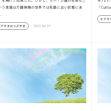
」を掲げて出発した。しかし、今や「介護の社会化」
※1と
いう言葉は介護保険の世界では死語に近い状態にあ
「Cultur
.
ケアマ
ケアマネのつぶやき
2025.09.20