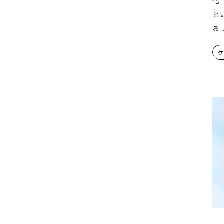
化
と
る..