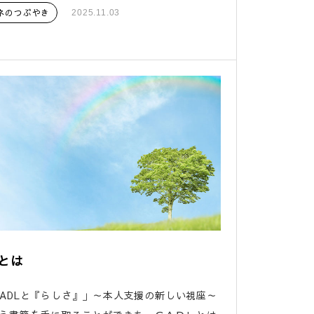
ネのつぶやき
2025.11.03
Lとは
CADLと『らしさ』」～本人支援の新しい視座～