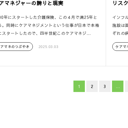
アマネジャーの誇りと現実
リス
000年にスタートした介護保険、この４月で満25年と
インフ
る。同時にケアマネジメントという仕事が日本で本格
施設は
にスタートしたので、四半世紀このケアマネジ...
ぞれの病
ケアマネのつぶやき
ケアマ
2025.03.03
1
2
3
…