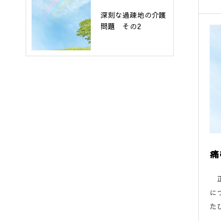
深刻な過疎地の介護
問題 その2
痛
正
に
た