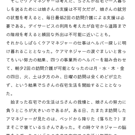
そこでケアマネジャーは考えた、Ｓさんが在宅で一人暮ら
しを送るためには娘さんの支援は不可欠だが、娘さんの就労
の状態を考えると、毎日最低2回の訪問介護による支援は必
要である。デイサービスの利用も考えたが自宅から道路まで
の階段を考えると頻回な外出は不可能に近いことも。
それからしばらくケアマネジャーの仕事はヘルパー探しに明
け暮れることとなった。ケアマネジャーの涙ぐましいと言っ
てもいい努力の結果、四つの事業所のヘルパーを組み合わせ
て、朝夕2回の訪問介護が可能となったのは月・水・木・金
の四日、火、土は夕方のみ、日曜の訪問は全くめどが立た
ず、という結果でＳさんの在宅生活を開始することとなっ
た。
始まった在宅での生活はＳさんの我慢と、娘さんの努力に
負うところが大きいのであるが。ある日、たまたま訪問した
アマネジャーが見たのは、ベッドから降りた（落ちた？）ま
まそこで寝ているＳさんであった。その時ケマネジャーの脳