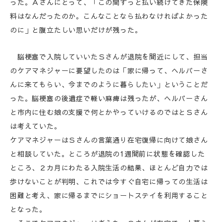
った。Ａさんにとって、「この間ずっと払い続けてきた保険
料はなんだったのか。こんなことなら払わなければよかった
のに」と腹立たしい思いだけが残った。
脳梗塞で入院していいたＳさんが退院を間近にして、担当
のケアマネジャーに要望したのは「家に帰って、ヘルパーさ
んに来てもらい、今までのように暮らしたい」ということだ
った。脳梗塞の後遺症で軽い麻痺は残ったが、ヘルパーさん
と市内に住む娘の支援で何とかやっていけるのではとＳさん
は考えていた。
ケアマネジャーはＳさんの言葉通り在宅復帰に向けて娘さん
と相談していた。ところが退院の1週間前に状態を確認した
ところ、２カ月にわたる入院生活の結果、ほとんど自力では
歩けないことが判明、これでは今すぐ自宅に帰っての生活は
困難と考え、家に帰るまでにショートステイを利用すること
となった。