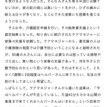
を受けるような人だった。そんなＡさんも寄る年波には勝て
ないのか、家の前の畑には黒いシートをかけ、ひざの痛みに
耐える日々が多くなり、なじんできた家事にも困難を感じる
ようになった。
そんな中、介護認定申請を行い、その結果要支援２という
認定結果となった。知り合いに紹介されたケアマネジャーに
家事の支援を依頼した。ケアマネジャーから、要支援の人は
介護保険の制度では介護予防ということになると説明された
が、90歳のＡさんには、自分に必要なのは困っている掃除や
ゴミ出し、買い物という家事の支援であって、何を今さら介
護予防なのかという思いがあった。それはそれとして、とも
かく1週間に2回程度はヘルパーさんに来てもらい、生活の手
助けをしてほしいと希望した。
しばらくして、ケアマネジャーさんから届いた返事は、「今
はヘルパーさんが不足しているし、片道40分もかかる山間の
集落まで来てくれるヘルパーさんはいません」という回答だ