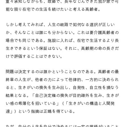
重々承知しながらも、故郷で、長年なじんできた我が家で可
能な限り在宅での生活を続けたいと考える高齢者。
しかし考えてみれば、人生の岐路で如何なる選択が正しい
か、そんなことは誰にも分からない。これは要介護高齢者の
場合でも同じである。施設に入れば、在宅で生活するより長
生きできるという保証はない。それに、高齢期の命の長さだ
けで評価することはできない。
問題は決定するのは誰かということなのである。高齢者の最
終章の人生が、他者の力によって他律的、一方的に決められ
ると、生きがいの喪失を生み出し、自発性、自立性を損なう
結果となる。「自己決定権の喪失が目的疎外を生み、生きが
い感の希薄化を招いている」（「生きがいの構造と人間発
達」）という指摘は正鵠を得ている。
ただ、自分の人生を自分で決めるには一定の覚悟がいること