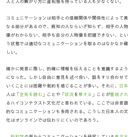
人と人の繋がり方に違和感を持っている人も少なくない。
コミュニケーションは相手との信頼関係や関係性によって異
なる部分があるので、既知の人ならいざ知らず、相手の人物
像がわからない、相手も自分の人物像を把握できない、とい
う状態では適切なコミュニケーションを取るのはなかなか難
しい。
確かに発言に際し、的確に情報を伝えることを意識するよう
になった。しかし自由に意見を述べ合い、話をすり合わせて
いくことには困難や制約を感じることが多い。それに、
日本
人は「
空気を読む
」ことや「
状況
を
察する
」ことが
重視され
るハイコンテクスト文化だと言われている。ここでは非言語
的なコミュニケーションも多用される。こうした日本人の文
化はオンラインでは伝わりにくいのであろう。
脳科学
の面からコミュニケーションを研究している
東北大