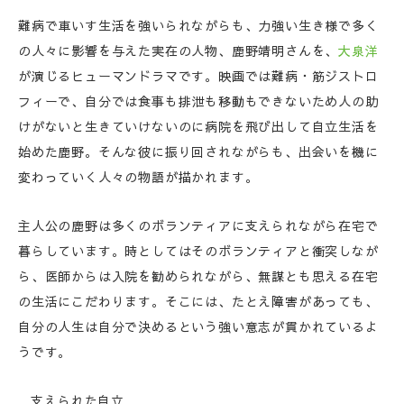
難病で車いす生活を強いられながらも、力強い生き様で多く
の人々に影響を与えた実在の人物、鹿野靖明さんを、
大泉洋
が演じるヒューマンドラマです。映画では難病・筋ジストロ
フィーで、自分では食事も排泄も移動もできないため人の助
けがないと生きていけないのに病院を飛び出して自立生活を
始めた鹿野。そんな彼に振り回されながらも、出会いを機に
変わっていく人々の物語が描かれます。
主人公の鹿野は多くのボランティアに支えられながら在宅で
暮らしています。時としてはそのボランティアと衝突しなが
ら、医師からは入院を勧められながら、無謀とも思える在宅
の生活にこだわります。そこには、たとえ障害があっても、
自分の人生は自分で決めるという強い意志が貫かれているよ
うです。
支えられた自立