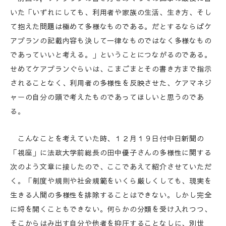
いた「いずれにしても、利用者や家族の生活、生き方、そし
て抱えた問題は極めて多様なものである。だとするならばケ
アプランの記載内容も決して一律なものではなく多様なもの
であっていいと考える。」ということにつながるのである。
せめてケアプランぐらいは、こまごまとその書き方まで指示
されることなく、利用者の多様性を反映させた、ケアマネジ
ャーの自分の頭で考えたものであってほしいと思うのであ
る。
こんなことを考えていた時、１２月１９日付中日新聞の
「視座」に法政大学前総長の田中優子さんの多様性に関する
次のよう文章に接したので、ここであえて紹介させていただ
く。「制度や規則や社会規範をいくら厳しくしても、現実を
生きる人間の多様性を排除することはできない。しかし完全
に埒を開くこともできない。何らかの分類を受け入れつつ、
そこからはみ出す自分や他者を抑圧することなしに、別世