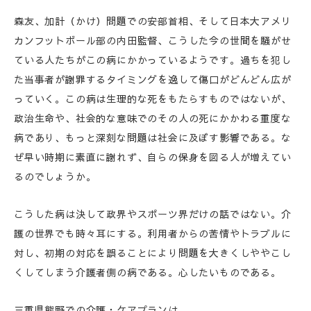
森友、加計（かけ）問題での安部首相、そして日本大アメリ
カンフットボール部の内田監督、こうした今の世間を騒がせ
ている人たちがこの病にかかっているようです。過ちを犯し
た当事者が謝罪するタイミングを逸して傷口がどんどん広が
っていく。この病は生理的な死をもたらすものではないが、
政治生命や、社会的な意味でのその人の死にかかわる重度な
病であり、もっと深刻な問題は社会に及ぼす影響である。な
ぜ早い時期に素直に謝れず、自らの保身を図る人が増えてい
るのでしょうか。
こうした病は決して政界やスポーツ界だけの話ではない。介
護の世界でも時々耳にする。利用者からの苦情やトラブルに
対し、初期の対応を誤ることにより問題を大きくしややこし
くしてしまう介護者側の病である。心したいものである。
三重県熊野での介護・ケアプランは