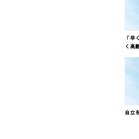
「早
く高
自立