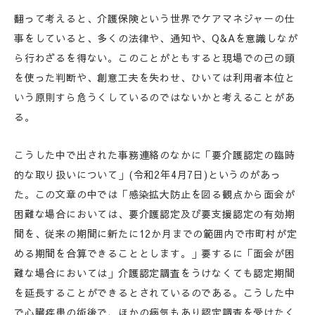
翻って考えると、介護保険という世界でケアマネジャーの仕
事をしていると、多くの法律や、通知や、Q&Aを意識しなが
ら行わざるを得ない。このことがともすると現場での己の頭
を使った判断や、創意工夫を失わせ、ひいては利用者本位と
いう原則すら危うくしているのではないかと考えることがあ
る。
こうした中で出された事務連絡のなかに「要介護認定の臨時
的な取り扱いについて」(令和2年4月7日)というのがあっ
た。この文章の中では「感染拡大防止を図る観点から面会が
困難な場合においては、要介護認定及び要支援認定の有効期
間を、従来の期間に新たに12か月までの範囲内で市町村が定
める期間を合算できることとします。」要するに「面会が困
難な場合においては」介護認定調査をうけなくても認定期間
を延長することができるとされているのである。こうした中
で心臓疾患の術後で、ほかの病気もあり認定調査を受けたく