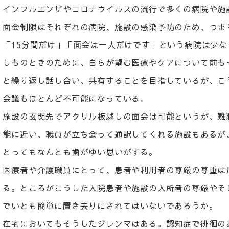
インフルエンザやコロナウイルスの流行で多くの病院や施
面会制限はそれぞれの病院、施設の感染予防のため、つま
「15分間だけ」「面会は一人だけです」という病院は少
しものときのために、自らが望む医療やケアについて前も
と繰り返し話し合い、共有することを目指しているが、こ
会議もほとんど不可能になっている。
施設の玄関先でアクリル板越しの面会は可能というが、難
能に近い、職員が立ち会って通訳してくれる施設もあるが
とってもなんとも歯がゆい思いがする。
医療者や介護職員にとって、患者や利用者の尊厳の尊重は
る。ところがこうした入院患者や施設の入所者の尊厳やそ
でいとも簡単に置き去りにされてはいないであろうか。
在宅においてもそうしたジレンマはある。認知症で徘徊の