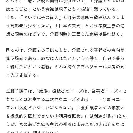
わらず、「老いた親の面倒は子供がみる」「介護をするのは
嫁のしごと」という意識は親子ともに根強く残っている。
また、「老いては子に従え」と自分の意思を飲み込んでしま
う高齢者も少なくない。「日本の美風」という家族主義の幻
想と現実のはざまで、介護問題に直面した家族は揺れ動く。
困るのは、介護する子供たちと、介護される高齢者の意向が
違う場面である。施設に入れたいという子供と、自宅で暮ら
し続けたいという老親。そんな時ケアマネジャーは両者の間
に入り苦悩する。
上野千鶴子は、｢家族、援助者のニーズは、当事者ニーズにと
もなっては派生する二次的なニーズであり・・・当事者ニー
ズとは区別されなければならない。｣｢要介護者とその家族と
を概念的に区別できない『利用者概念』には問題が多い｣とい
うが、先にあげた家族主義の残渣にまみれた現実はそんなに
すっきりとは割り切れない。