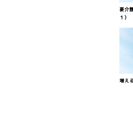
要介
１）
増え