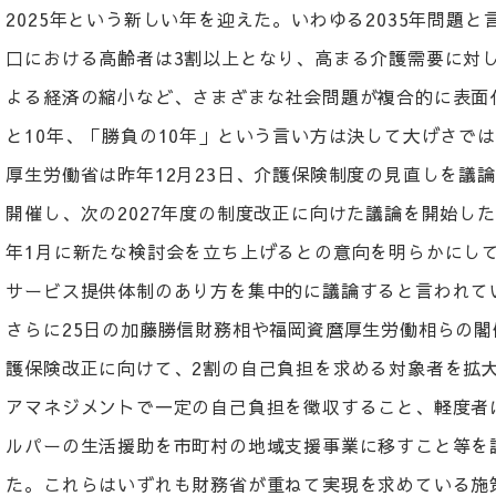
2025年という新しい年を迎えた。いわゆる2035年問題
口における高齢者は3割以上となり、高まる介護需要に対
よる経済の縮小など、さまざまな社会問題が複合的に表面化
と10年、「勝負の10年」という言い方は決して大げさで
厚生労働省は昨年12月23日、介護保険制度の見直しを議
開催し、次の2027年度の制度改正に向けた議論を開始した
年1月に新たな検討会を立ち上げるとの意向を明らかにして
サービス提供体制のあり方を集中的に議論すると言われて
さらに25日の加藤勝信財務相や福岡資麿厚生労働相らの閣
護保険改正に向けて、2割の自己負担を求める対象者を拡
アマネジメントで一定の自己負担を徴収すること、軽度者
ルパーの生活援助を市町村の地域支援事業に移すこと等を
た。これらはいずれも財務省が重ねて実現を求めている施