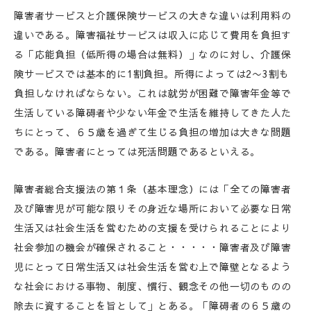
障害者サービスと介護保険サービスの大きな違いは利用料の
違いである。障害福祉サービスは収入に応じて費用を負担す
る「応能負担（低所得の場合は無料）」なのに対し、介護保
険サービスでは基本的に1割負担。所得によっては2〜3割も
負担しなければならない。これは就労が困難で障害年金等で
生活している障碍者や少ない年金で生活を維持してきた人た
ちにとって、６５歳を過ぎて生じる負担の増加は大きな問題
である。障害者にとっては死活問題であるといえる。
障害者総合支援法の第１条（基本理念）には「全ての障害者
及び障害児が可能な限りその身近な場所において必要な日常
生活又は社会生活を営むための支援を受けられることにより
社会参加の機会が確保されること・・・・・障害者及び障害
児にとって日常生活又は社会生活を営む上で障壁となるよう
な社会における事物、制度、慣行、観念その他一切のものの
除去に資することを旨として」とある。「障碍者の６５歳の