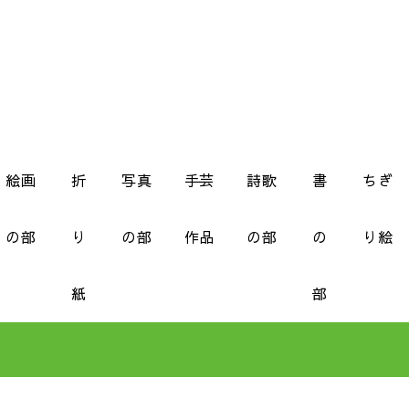
絵画
折
写真
手芸
詩歌
書
ちぎ
の部
り
の部
作品
の部
の
り絵
紙
部