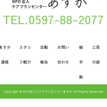
TEL.0597-88-2077
あすか
スタッ
活動
お問い
絵
工芸
通信
フ紹介
報告
合わせ
手
の部
紙
Copyright © NPO法人ケアプランセンターあすか All Rights Reserved.