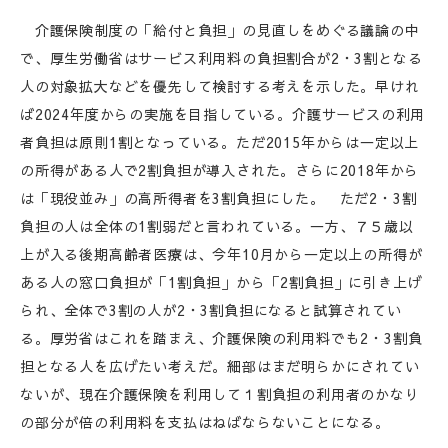
介護保険制度の「給付と負担」の見直しをめぐる議論の中
で、厚生労働省はサービス利用料の負担割合が2・3割となる
人の対象拡大などを優先して検討する考えを示した。早けれ
ば2024年度からの実施を目指している。介護サービスの利用
者負担は原則1割となっている。ただ2015年からは一定以上
の所得がある人で2割負担が導入された。さらに2018年から
は「現役並み」の高所得者を3割負担にした。 ただ2・3割
負担の人は全体の1割弱だと言われている。一方、７５歳以
上が入る後期高齢者医療は、今年10月から一定以上の所得が
ある人の窓口負担が「1割負担」から「2割負担」に引き上げ
られ、全体で3割の人が2・3割負担になると試算されてい
る。厚労省はこれを踏まえ、介護保険の利用料でも2・3割負
担となる人を広げたい考えだ。細部はまだ明らかにされてい
ないが、現在介護保険を利用して１割負担の利用者のかなり
の部分が倍の利用料を支払はねばならないことになる。