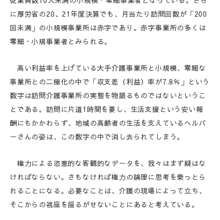
従業員数10人未満の小規模・零細事業者となっている。さら
に厚労省の20、21年度決算でも、月当たり訪問回数が「200
回未満」の小規模事業所は赤字であり。赤字事業所の多くは
零細・小規事業者とみられる。
高い利益率を上げている大手介護事業所と小規模、零細な
事業所との二極化の中で「収支差（利益）率が7.8％」という
数字は訪問介護事業所の実態を物語るものではないというこ
とである。訪問に片道1時間を要し、生活支援という安い報
酬にもかかわらず、地域の高齢者の生活を支えているヘルパ
ーさんの姿は、この数字の中で消し去られてしまう。
権力による恣意的な客観的なデータを、我々はまず疑はな
ければならない。さもなければ権力の論理に思考を乗っとら
れることになる。必要なことは、介護の現場によって立ち、
そこからの視座を揺るがせないことにあると考えている。