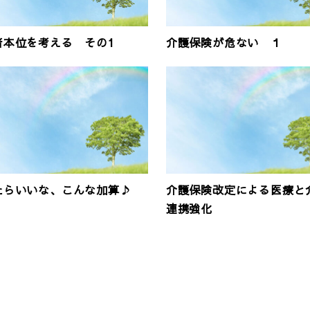
者本位を考える その1
介護保険が危ない １
たらいいな、こんな加算♪
介護保険改定による医療と
連携強化