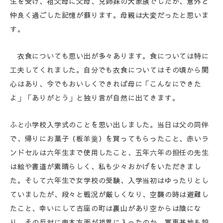
生を受け、祖父母に父母、兄姉妹の大家族でしたが、意外と
仲良く過ごした記憶が蘇ります。母親は大変だったと思いま
す。
衣食についても思い出が多々あります。食については特に
工夫してくれました。自分でも衣食についてはその頃から関
心はあり、今でもおいしくできれば母に「こんなにできた
よ」「ありがとう」と独り言が自然に出てきます。
ふと小学校入学式のことを思い出しました。当日は父の同伴
で、帰りにお菓子（板羊羹）を買ってもらったこと、赤いラ
ンドセルは六年生まで使用したこと、五年六年の担任の先生
は絵や書道が素晴らしく、私も少々おかげをいただきまし
た。そして六年生で女学校の受験、入学当初はゆったりとし
ていましたが、段々と戦況が厳しくなり、空襲の時は避難し
たこと、幸いにして古座の町は裏山があり空からは陰にな
り、その反対に串本方面が視界に入ったのか、軍事基地も設