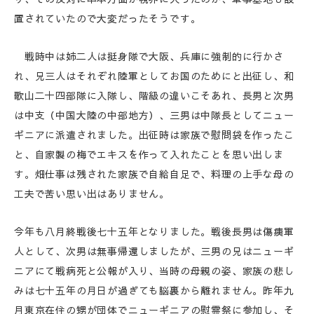
置されていたので大変だったそうです。
戦時中は姉二人は挺身隊で大阪、兵庫に強制的に行かさ
れ、兄三人はそれぞれ陸軍としてお国のためにと出征し、和
歌山二十四部隊に入隊し、階級の違いこそあれ、長男と次男
は中支（中国大陸の中部地方）、三男は中隊長としてニュー
ギニアに派遣されました。出征時は家族で慰問袋を作ったこ
と、自家製の梅でエキスを作って入れたことを思い出しま
す。畑仕事は残された家族で自給自足で、料理の上手な母の
工夫で苦い思い出はありません。
今年も八月終戦後七十五年となりました。戦後長男は傷痍軍
人として、次男は無事帰還しましたが、三男の兄はニューギ
ニアにて戦病死と公報が入り、当時の母親の姿、家族の悲し
みは七十五年の月日が過ぎても脳裏から離れません。昨年九
月東京在住の甥が団体でニューギニアの慰霊祭に参加し、そ