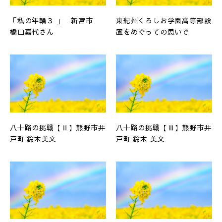
「私の年輪３ 」 新宮市
東紀州くろしお学園高等部設
橋口嘉代さん
置をめぐっての思いで
八十路の挑戦【Ⅱ】熊野市井
八十路の挑戦【Ⅲ】熊野市井
戸町 鈴木美文
戸町 鈴木 美文