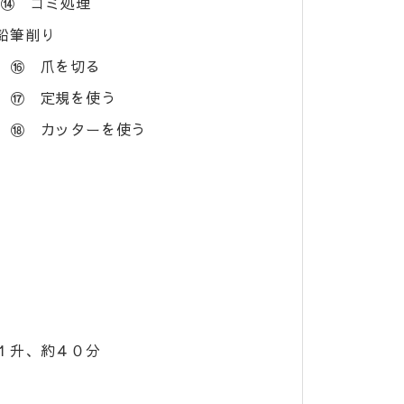
⑭ ゴミ処理
筆削り
 爪を切る
定規を使う
ッターを使う
１升、約４０分