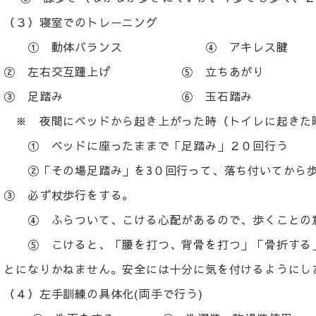
（３）寝室でのトレーニング
① 動体バランス ④ アキレス腱
② 左右交互踵上げ ⑤ 立ちあがり
③ 足踏み ⑥ 玉石踏み
※ 夜間にベッドから起き上がった時（トイレに起きた
① ベッドに座ったままで「足踏み」２０回行う
②「その場足踏み」を3０回行って、落ち付いてから歩
③ 必ず杖歩行をする。
④ ふらついて、こける心配があるので、歩くことの意
⑤ こけると、「腰を打つ、背骨を打つ」「骨折する」
とになりかねません。安全には十分に気を付けるようにし
（４）左手訓練の具体化(両手で行う)