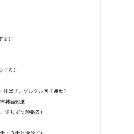
する）
てゆする）
・伸ばす、グルグル回す運動）
律神経刺激
、少しずつ頑張る）
）
歩・３歩と増やす）