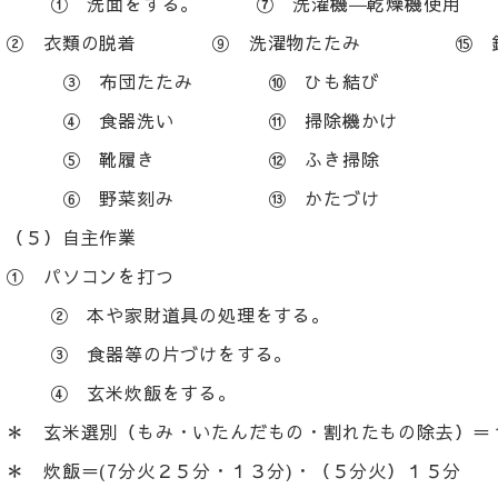
① 洗面をする。 ⑦ 洗濯機―乾燥機使用 
② 衣類の脱着 ⑨ 洗濯物たたみ ⑮ 鉛
③ 布団たたみ ⑩ ひも結び ⑯
④ 食器洗い ⑪ 掃除機かけ ⑰ 
⑤ 靴履き ⑫ ふき掃除 ⑱ カ
⑥ 野菜刻み ⑬ かたづけ
（５）自主作業
① パソコンを打つ
② 本や家財道具の処理をする。
③ 食器等の片づけをする。
④ 玄米炊飯をする。
＊ 玄米選別（もみ・いたんだもの・割れたもの除去）＝
＊ 炊飯＝(7分火２５分・１３分)・（５分火）１５分