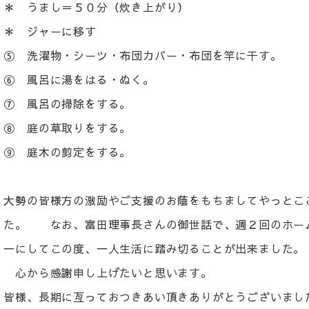
＊ うまし＝５０分（炊き上がり）
＊ ジャーに移す
⑤ 洗濯物・シーツ・布団カバー・布団を竿に干す。
⑥ 風呂に湯をはる・ぬく。
⑦ 風呂の掃除をする。
⑧ 庭の草取りをする。
⑨ 庭木の剪定をする。
大勢の皆様方の激励やご支援のお蔭をもちましてやっとこ
た。 なお、富田理事長さんの御世話で、週２回のホー
一にしてこの度、一人生活に踏み切ることが出来ました。
心から感謝申し上げたいと思います。
皆様、長期に亙っておつきあい頂きありがとうございまし