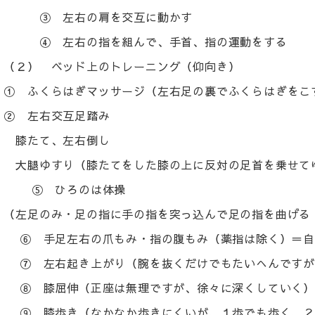
③ 左右の肩を交互に動かす
④ 左右の指を組んで、手首、指の運動をする
（２） ベッド上のトレーニング（仰向き）
① ふくらはぎマッサージ（左右足の裏でふくらはぎをこ
② 左右交互足踏み
膝たて、左右倒し
大腿ゆすり（膝たてをした膝の上に反対の足首を乗せ
⑤ ひろのは体操
（左足のみ・足の指に手の指を突っ込んで足の指を曲げる
⑥ 手足左右の爪もみ・指の腹もみ（薬指は除く）＝自
⑦ 左右起き上がり（腕を抜くだけでもたいへんですが
⑧ 膝屈伸（正座は無理ですが、徐々に深くしていく
⑨ 膝歩き（なかなか歩きにくいが、１歩でも歩く、２