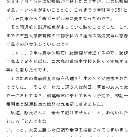
３４年７月１５日に紀勢線が全通したのですが、この紀勢線
は長いトンネルが多いことから、これまでの牽引車のD51と
いう石炭車から全線ジーゼル車に変更なったのです。
その開通前に試運転車が走っている時のことでした。これ
までの三重大学教育部の生物学科の２週間の臨海実習は志摩
半島でのみ実施していたのです。
しかし、今年は夏季休暇前に紀勢線が全通するので、紀伊
半島まで足を延ばし、ニ木島の荒坂中学校を借りて実施する
事に決定したのです。
そのための事前調査の係を私達３年生の５名が選抜された
のでした。 そこで、わたし達５人は前日に阿曽の友人の家
で一泊させて頂き、試運転車に乗せてもらう予定で、翌朝一
番列車で試運転車の始発の九鬼駅に着きました。
早速、駅長さんに「乗せて戴けませんか」と、お伺いした
ところ「とんでもな
い。」と、大変立腹した口調で乗車を拒否されてしまいまし