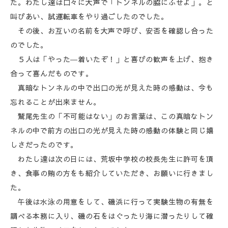
た。わたし達は口々に大声で「トンネルの脇にふせよ」。と
叫びあい、試運転車をやり過ごしたのでした。
その後、お互いの名前を大声で呼び、安否を確認し合った
のでした。
５人は「やった―着いたぞ！」と喜びの歓声を上げ、抱き
合って喜んだものです。
真暗なトンネルの中で出口の光が見えた時の感動は、今も
忘れることが出来ません。
鷲尾先生の「不可能はない」のお言葉は、この真暗なトン
ネルの中で前方の出口の光が見えた時の感動の体験と同じ嬉
しさだったのです。
わたし達は次の日には、荒坂中学校の校長先生に許可を頂
き、食事の賄の方をも紹介していただき、お願いに行きまし
た。
午後は水泳の用意をして、磯浜に行って実験生物の有無を
調べる本務に入り、磯の石をはぐったり海に潜ったりして確