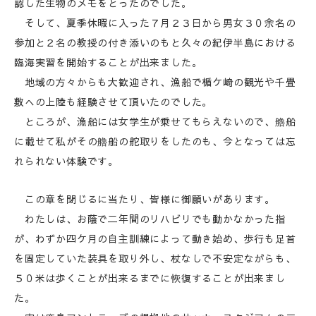
認した生物のメモをとったのでした。
そして、夏季休暇に入った７月２３日から男女３０余名の
参加と２名の教授の付き添いのもと久々の紀伊半島における
臨海実習を開始することが出来ました。
地域の方々からも大歓迎され、漁船で楯ケ崎の観光や千畳
敷への上陸も経験させて頂いたのでした。
ところが、漁船には女学生が乗せてもらえないので、艪船
に載せて私がその艪船の舵取りをしたのも、今となっては忘
れられない体験です。
この章を閉じるに当たり、皆様に御願いがあります。
わたしは、お蔭で二年間のリハビリでも動かなかった指
が、わずか四ケ月の自主訓練によって動き始め、歩行も足首
を固定していた装具を取り外し、杖なしで不安定ながらも、
５０米は歩くことが出来るまでに恢復することが出来まし
た。