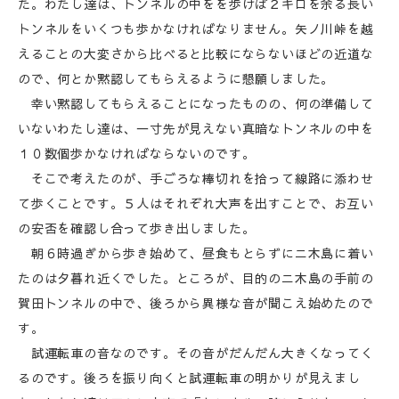
た。わたし達は、トンネルの中をを歩けば２キロを余る長い
トンネルをいくつも歩かなければなりません。矢ノ川峠を越
えることの大変さから比べると比較にならないほどの近道な
ので、何とか黙認してもらえるように懇願しました。
幸い黙認してもらえることになったものの、何の準備して
いないわたし達は、一寸先が見えない真暗なトンネルの中を
１０数個歩かなければならないのです。
そこで考えたのが、手ごろな棒切れを拾って線路に添わせ
て歩くことです。５人はそれぞれ大声を出すことで、お互い
の安否を確認し合って歩き出しました。
朝６時過ぎから歩き始めて、昼食もとらずにニ木島に着い
たのは夕暮れ近くでした。ところが、目的のニ木島の手前の
賀田トンネルの中で、後ろから異様な音が聞こえ始めたので
す。
試運転車の音なのです。その音がだんだん大きくなってく
るのです。後ろを振り向くと試運転車の明かりが見えまし