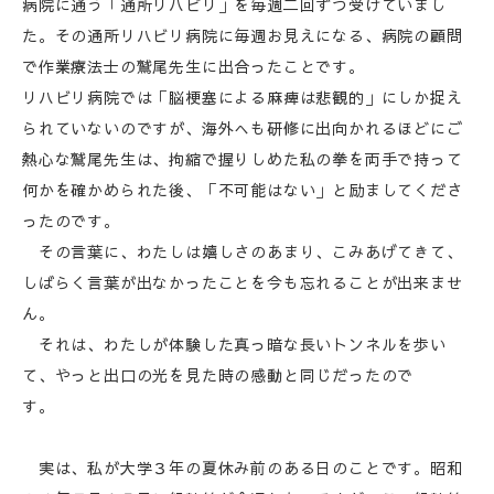
病院に通う「通所リハビリ」を毎週二回ずつ受けていまし
た。その通所リハビリ病院に毎週お見えになる、病院の顧問
で作業療法士の鷲尾先生に出合ったことです。
リハビリ病院では「脳梗塞による麻痺は悲観的」にしか捉え
られていないのですが、海外へも研修に出向かれるほどにご
熱心な鷲尾先生は、拘縮で握りしめた私の拳を両手で持って
何かを確かめられた後、「不可能はない」と励ましてくださ
ったのです。
その言葉に、わたしは嬉しさのあまり、こみあげてきて、
しばらく言葉が出なかったことを今も忘れることが出来ませ
ん。
それは、わたしが体験した真っ暗な長いトンネルを歩い
て、やっと出口の光を見た時の感動と同じだったので
す。
実は、私が大学３年の夏休み前のある日のことです。昭和