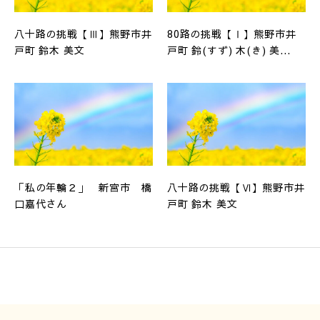
八十路の挑戦【Ⅲ】熊野市井
80路の挑戦【Ⅰ】熊野市井
戸町 鈴木 美文
戸町 鈴(すず) 木(き) 美...
「私の年輪２」 新宮市 橋
八十路の挑戦【Ⅵ】熊野市井
口嘉代さん
戸町 鈴木 美文