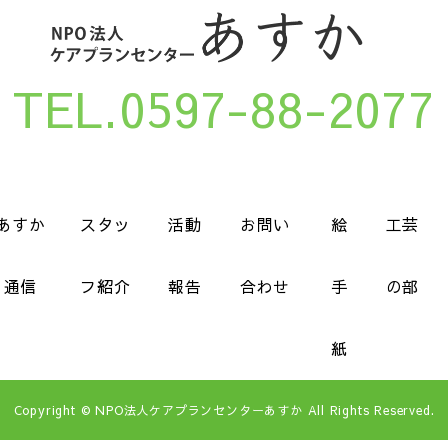
TEL.0597-88-2077
あすか
スタッ
活動
お問い
絵
工芸
通信
フ紹介
報告
合わせ
手
の部
紙
Copyright © NPO法人ケアプランセンターあすか All Rights Reserved.