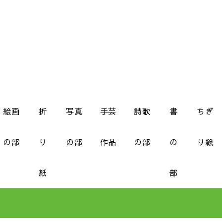
絵画
折
写真
手芸
詩歌
書
ちぎ
の部
り
の部
作品
の部
の
り絵
紙
部