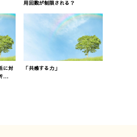
用回数が制限される？
活に対
「共感する力」
..