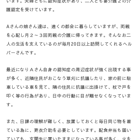
います。夫婦ともに認知症状があり、二人とも要介護２の介
護認定を受けています。
Aさんの娘さん達は、遠くの都会に暮らしていますが、両親
を心配し月２～３回両親の介護に帰ってきます。そんなお二
人の生活を支えているのが毎月20日以上訪問してくれるヘル
パーさんです。
最近になりＡさん自身の認知症の周辺症状が強く出現する事
が多く、近隣住民がおこなう草刈に抗議したり、家の前に駐
車している車を見て、隣の住民に抗議に出掛けて、杖で戸を
叩く等の行為があり、日中の行動に目が離せなくなっていま
す。
また、日課の理解が難しく、放置しておくと毎日同じ物を着
ている為に、更衣介助を必要としています。配食弁当も届い
ていても、玄関先に置いたままになっている事が多く、火を