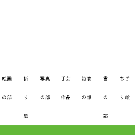
絵画
折
写真
手芸
詩歌
書
ちぎ
の部
り
の部
作品
の部
の
り絵
紙
部