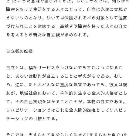
と｣といった意味で語られてきた。しかしそれでは、何らかの
障害をもって生活をする人々にとって、自立は永遠に実現で
きないものとなり、ひいては保護されるべき対象として位置
づけられことを意味する。高齢者や障害を持った人々の自立
を考えるとき新たな自立観が求められる。
自立観の転換
自立とは、福祉サービスをうけないでもすむようになるこ
と、あるいは動作が自立することと考えがちである。むし
ろ、逆に、たとえどんなに重度な障害であっても、彼又は彼
女が、地域社会において、主体的に生きる全人的人格者とし
て、その自己実現をはかることこそが、本物の自立である。
リハビリテーションではこれを全人間的復権としてリハビリ
テーションの目標とする。
そこでは、支えられて自分らしく生きる｢支えられた自立｣を