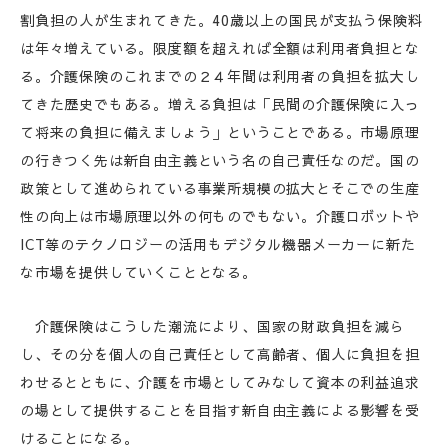
割負担の人が生まれてきた。40歳以上の国民が支払う保険料
は年々増えている。限度額を超えれば全額は利用者負担とな
る。介護保険のこれまでの２４年間は利用者の負担を拡大し
てきた歴史でもある。増える負担は「民間の介護保険に入っ
て将来の負担に備えましょう」ということである。市場原理
の行きつく先は新自由主義という名の自己責任なのだ。国の
政策として進められている事業所規模の拡大とそこでの生産
性の向上は市場原理以外の何ものでもない。介護ロボットや
ICT等のテクノロジーの活用もデジタル機器メーカーに新た
な市場を提供していくこととなる。
介護保険はこうした潮流により、国家の財政負担を減ら
し、その分を個人の自己責任として高齢者、個人に負担を担
わせるとともに、介護を市場としてみなして資本の利益追求
の場として提供することを目指す新自由主義による影響を受
けることになる。