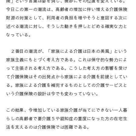
険」という言葉は姿を消し、微妙にその位置を変えている。
今日この第一の潮流は、高齢者の増加に伴い増える介護保険
財源の対策として、利用者の負担を増やそうと意図する次に
述べる潮流に対し、そうした動きを押しとどめる確実な力と
なっている。
２番目の潮流が、「家族による介護は日本の美風」という
家族主義にもとづく考え方である。これは保守的な勢力によ
って主張される考え方である。こうした考え方の影響を受け
て介護保険はその出発点から家族による介護を前提としてい
る。家族による介護を補完するものとしての介護サービスと
いう介護保険の設計は今でも変わっていない。
この結果、今増加している家族介護が当てにできない一人暮
らしの高齢者で要介護５や認知症の重度になった方の在宅生
活を支えるのは介護保険では困難である。