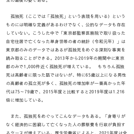
生の最後の姿である。
孤独死（ここでは「孤独死」という表現を用いる）という
ものには明確な定義があるわけでなく、公的なデータも存在
していない。こうした中で「東京都監察医務院で取り扱った
自宅住居で亡くなった単身世帯の者の統計（令和元年）」は
東京都のみのデータではあるが孤独死をめぐる深刻な事実を
読み取ることができる。2013年から2019年の期間中に東京
都のみで1,000件近く孤独死が増えている。 もちろん孤独
死は高齢者に限った話ではないが、特に65歳以上になる男性
の高齢者の孤立死が多く、孤独死の増加率が一番高かった年
代は75～79歳で、2015年度と比較すると2019年度は1.216
倍に増加している。
また、孤独死をめぐってこんなデータもある。「身寄りが
なく経済的に困窮して亡くなった人の葬祭費を行政が負担す
るケースが増えている。厚生労働省によると、2021年度は全