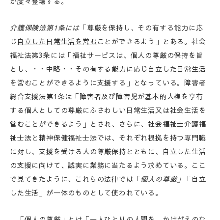
が度々登場する。
介護保険法第
1
条には
「尊厳を保持し、その有する能力に応
じ
自立した日常生活を営む
ことができるよう」とある。社会
福祉法第3条には「福祉サービスは、個人の尊厳の保持を旨
とし、・・中略・・その有する能力に応じ自立した日常生活
を営むことができるように支援する」となっている。障害者
総合支援法第1条は「障害者及び障害児が基本的人権を享有
する個人としての尊厳にふさわしい日常生活又は社会生活を
営むことができるよう」とされ、さらに、社会福祉士介護福
祉士法と精神保健福祉士法では、それぞれ根拠を持つ専門職
に対し、支援を受ける人の尊厳保持とともに、自立した生活
の支援に向けて、誠実に業務に当たるよう求めている。ここ
で見てきたように、これらの法律では「
個人の尊厳」
「自立
した生活」が一体のものとして使われている。
「個人の尊厳」とは「一人ひとりの人間を、かけがえのな