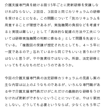
介護支援専門員を続ける限り5年ごとに更新研修を受講しな
ければならない。２回目、３回目と同じカリキュラムの研修
を受けることになる。この問題について「別カリキュラムを
用意することが理想であるが、実施機関の負担などを考慮す
ると実現は難しい」として「具体的な配慮の方法や工夫につ
いては研修実施機関の判断に委ねる」として問題を先送りし
ている。「複数回の受講が想定されたとしても、４～５年に
一度であるので」忘れているから同じでもいいと言うわけで
はないと思うが、やや無責任ではないか。所詮、法定研修と
いってもそんなものだというのであろうか。
今回の介護支援専門員の法定研修カリキュラムの見直し案の
主な内容は以上のようなものであるが、いろんな専門職があ
る中で介護支援専門員だけがこれだけの義務的な研修をうけ
なければ更新ができないということについては、やはり釈然
としない。どうしても必要というならば、少なくとも５年ご