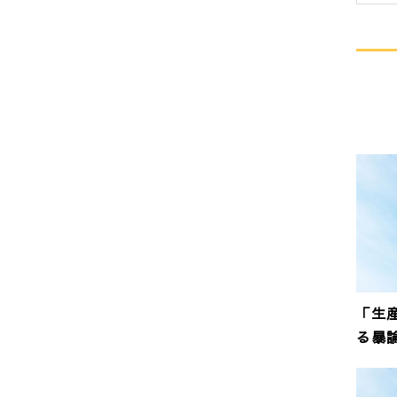
「生
る暴