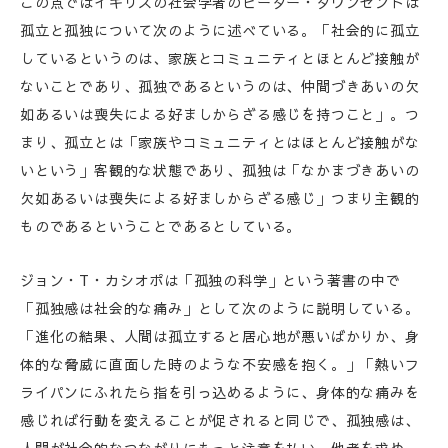
この点ではイギリスの社会学者のピーター・タウンゼントは
孤立と孤独について次のように述べている。「社会的に孤立
しているというのは、家族とコミュニティとほとんど接触が
ないことであり、孤独であるというのは、仲間づきあいの欠
如あるいは喪失による好ましからざる感じを持つこと」。つ
まり、孤立とは「家族やコミュニティとはほとんど接触がな
いという」客観的な状態であり、孤独は「なかまづきあいの
欠如あるいは喪失による好ましからざる感じ」つまり主観的
ものであるということであるとしている。
ジョン・T・カシオポは「孤独の科学」という著書の中で
「孤独感は社会的な痛み」として次のように説明している。
「進化の結果、人間は孤立すると居心地が悪いばかりか、身
体的な脅威に直面した時のような不安感を抱く。」「熱いフ
ライパンにふれたら指を引っ込めるように、身体的な痛みを
感じれば行動を変えることが促されると同じで、孤独感は、