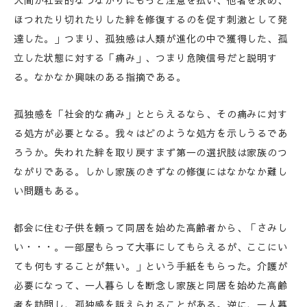
人間が社会的なつながりにもっと注意を払い、他者を求め、
ほつれたり切れたりした絆を修復するのを促す刺激として発
達した。」つまり、孤独感は人類が進化の中で獲得した、孤
立した状態に対する「痛み」、つまり危険信号だと説明す
る。なかなか興味のある指摘である。
孤独感を「社会的な痛み」ととらえるなら、その痛みに対す
る処方が必要となる。我々はどのような処方を示しうるであ
ろうか。失われた絆を取り戻すまず第一の選択肢は家族のつ
ながりである。しかし家族のきずなの修復にはなかなか難し
い問題もある。
都会に住む子供を頼って同居を始めた高齢者から、「さみし
い・・・。一部屋もらって大事にしてもらえるが、ここにい
ても何もすることが無い。」という手紙をもらった。介護が
必要になって、一人暮らしを断念し家族と同居を始めた高齢
者を訪問し、孤独感を訴えられることがある。逆に、一人暮