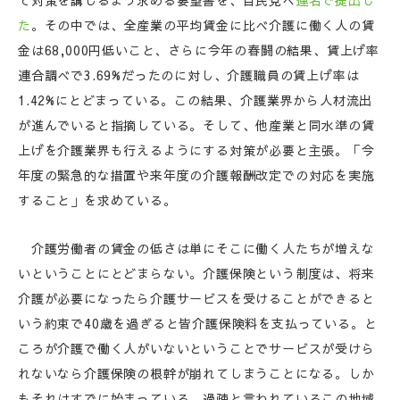
て対策を講じるよう求める要望書を、自民党へ
連名で提出し
た
。その中では、全産業の平均賃金に比べ介護に働く人の賃
金は68,000円低いこと、さらに今年の春闘の結果、賃上げ率
連合調べで3.69%だったのに対し、介護職員の賃上げ率は
1.42%にとどまっている。この結果、介護業界から人材流出
が進んでいると指摘している。そして、他産業と同水準の賃
上げを介護業界も行えるようにする対策が必要と主張。「今
年度の緊急的な措置や来年度の介護報酬改定での対応を実施
すること」を求めている。
介護労働者の賃金の低さは単にそこに働く人たちが増えな
いということにとどまらない。介護保険という制度は、将来
介護が必要になったら介護サービスを受けることができると
いう約束で40歳を過ぎると皆介護保険料を支払っている。と
ころが介護で働く人がいないということでサービスが受けら
れないなら介護保険の根幹が崩れてしまうことになる。しか
もそれはすでに始まっている。過疎と言われているこの地域