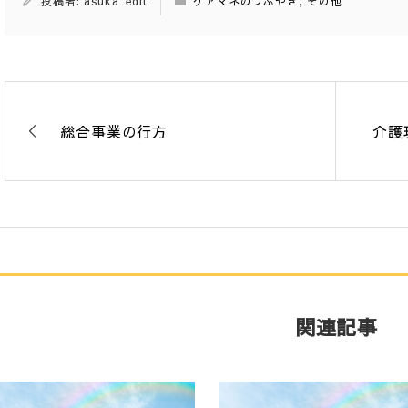
投稿者: asuka_edit
ケアマネのつぶやき
,
その他
総合事業の行方
介護
関連記事