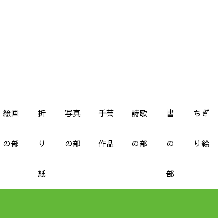
絵画
折
写真
手芸
詩歌
書
ちぎ
の部
り
の部
作品
の部
の
り絵
紙
部