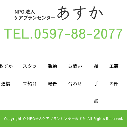
TEL.0597-88-2077
あすか
スタッ
活動
お問い
絵
工芸
通信
フ紹介
報告
合わせ
手
の部
紙
Copyright © NPO法人ケアプランセンターあすか All Rights Reserved.