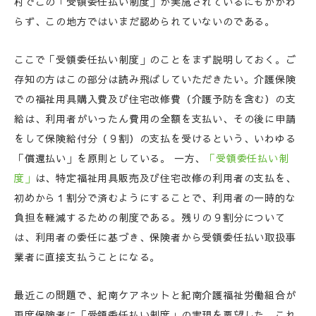
村でこの「受領委任払い制度」が実施されているにもかかわ
らず、この地方ではいまだ認められていないのである。
ここで「受領委任払い制度」のことをまず説明しておく。ご
存知の方はこの部分は読み飛ばしていただきたい。介護保険
での福祉用具購入費及び住宅改修費（介護予防を含む）の支
給は、利用者がいったん費用の全額を支払い、その後に申請
をして保険給付分（９割）の支払を受けるという、いわゆる
「償還払い」を原則としている。 一方、
「受領委任払い制
度」
は、特定福祉用具販売及び住宅改修の利用者の支払を、
初めから１割分で済むようにすることで、利用者の一時的な
負担を軽減するための制度である。残りの９割分について
は、利用者の委任に基づき、保険者から受領委任払い取扱事
業者に直接支払うことになる。
最近この問題で、紀南ケアネットと紀南介護福祉労働組合が
再度保険者に「受領委任払い制度」の実現を要望した。これ