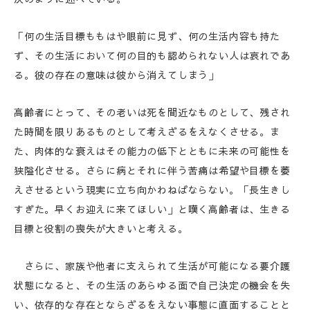
「何の生活目標ももはや眼前に見ず、何の生活内容も持た
ず、その生活において何の目的も認められない人は哀れであ
る。彼の存在の意味は彼から消えてしまう」
高齢者にとって、その老いは死を間近なものとして、残され
た時間を限りあるものとして考えざるをえなくさせる。ま
た、肉体的な衰えはその能力の低下とともに未来の可能性を
狭隘化させる。さらに病とそれに伴う苦痛は希望や目標を萎
えさせるという現実に立ち向かわねばならない。「長生きし
すぎた。早くお迎えに来てほしい」と嘆く高齢者は、生きる
目標と役割の喪失が大きいと考える。
さらに、家族や他者に支えられて生活が可能になる要介護
状態になると、その生活のあらゆる面で自己決定の機会を失
い、依存的な存在とならざるをえない事態に直面することと