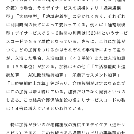
介護）の場合、そのデイサービスの規模により「通常規模
型」「大規模型」「地域密着型」に分かれており、それぞれ
に利用時間の長さによって変わってくる。例えば「通常規模
型」デイサービスで５～６時間の利用は152341というサービ
スコードで５６７単位となっている。さらに、これに加算が
つく。どの加算をつけるかはそれぞれの事情所によって違う
が、入浴した場合、入浴加算Ⅰ（４０単位）または入浴加算
Ⅱ（５５単位）が加わる。加算はその他「「生活機能向上連
携加算」「ADL機能維持加算」「栄養アセスメント加算」
「口腔機能向上加算」等があり、介護報酬が改定になるたび
にこの加算は増え続けている。加算だけでなく減算というの
もある。この結果介護保険創設の頃よりサービスコードの数
は１４倍に増えているといわれている。
特に加算が多いのが老健施設の提供するデイケア（通所リ
ハビリ）である。この地域のある通所リハビリの事業所のサ