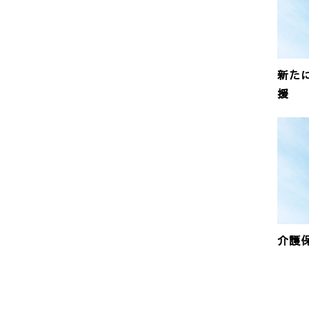
新た
援
介護