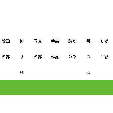
絵画
折
写真
手芸
詩歌
書
ちぎ
の部
り
の部
作品
の部
の
り絵
紙
部