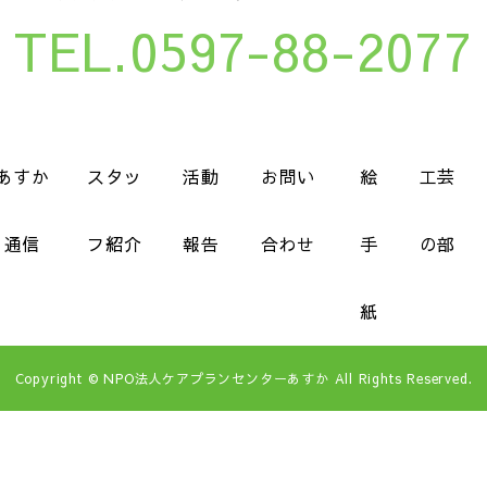
TEL.0597-88-2077
あすか
スタッ
活動
お問い
絵
工芸
通信
フ紹介
報告
合わせ
手
の部
紙
Copyright © NPO法人ケアプランセンターあすか All Rights Reserved.