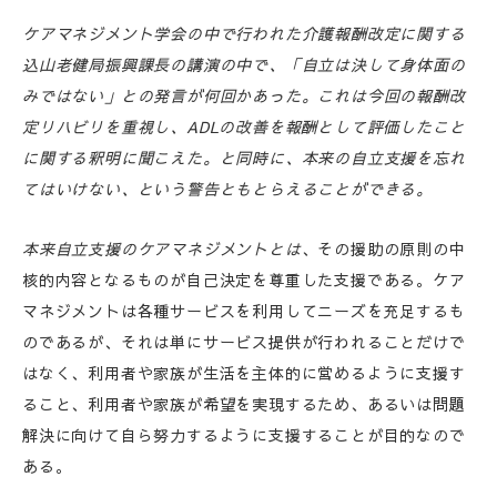
ケアマネジメント学会の中で行われた介護報酬改定に関する
込山老健局振興課長の講演の中で、「自立は決して身体面の
みではない」との発言が何回かあった。これは今回の報酬改
定リハビリを重視し、
ADL
の改善を報酬として評価したこと
に関する釈明に聞こえた。と同時に、本来の自立支援を忘れ
てはいけない、という警告ともとらえることができる。
本来自立支援のケアマネジメントとは
、その援助の原則の中
核的内容となるものが自己決定を尊重した支援である。ケア
マネジメントは各種サービスを利用してニーズを充足するも
のであるが、それは単にサービス提供が行われることだけで
はなく、利用者や家族が生活を主体的に営めるように支援す
ること、利用者や家族が希望を実現するため、あるいは問題
解決に向けて自ら努力するように支援することが目的なので
ある。