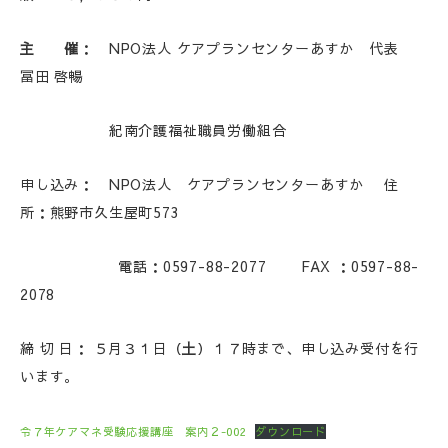
主 催
： NPO法人 ケアプランセンターあすか 代表
冨田 啓暢
紀南介護福祉職員労働組合
申し込み： NPO法人 ケアプランセンターあすか 住
所：熊野市久生屋町573
電話：0597-88-2077 FAX ：0597-88-
2078
締 切 日： ５月３１日（
土
）１７時まで、申し込み受付を行
います。
令７年ケアマネ受験応援講座 案内２-002
ダウンロード