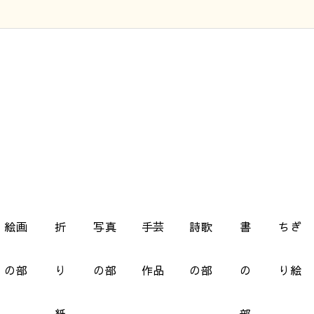
絵画
折
写真
手芸
詩歌
書
ちぎ
の部
り
の部
作品
の部
の
り絵
紙
部