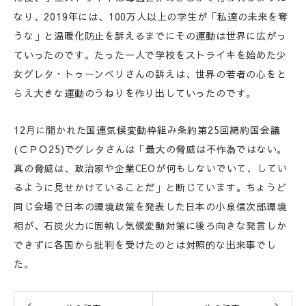
なり、2019年には、100万人以上の学生が「私達の未来を奪
うな」と温暖化防止を訴えるまでにその運動は世界に広がっ
ていったのです。たった一人で学校をストライキを始めた少
女グレタ・トゥーンベリさんの訴えは、世界の若者の心をと
らえ大きな運動のうねりを作り出していったのです。
12月に開かれた国連気候変動枠組み条約第25回締約国会議
(ＣＰＯ25)でグレタさんは「最大の脅威は不作為ではない。
真の脅威は、政治家や企業CEOが何もしないでいて、してい
るように見せかけていることだ」と断じています。ちょうど
同じ会場で日本の環境政策を発表した日本の小泉信次郎環境
相が、石炭火力に固執し気候変動対策に後ろ向きな発言しか
できずに各国から批判を受けたのとは対照的な出来事でし
た。