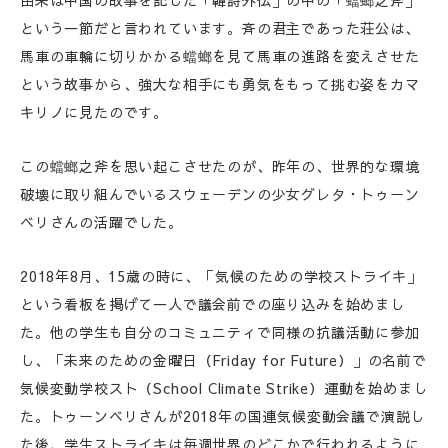
由来は中国の故事を記した「韓詩外伝」の中の「蟷螂之斧」
という一節だと言われています。斉の君主であった荘公は、
馬車の車輪に切りかかる蟷螂を見て馬車の進路を変えさせた
という故事から、強大な相手にも勇気をもって挑む姿をカマ
キリノに見たのです。
この蟷螂之斧を思い起こさせたのが、昨年の、世界的な環境
破壊に取り組んでいるスウェーデンの少女グレタ・トゥーン
ベリさんの活躍でした。
2018年8月、15歳の時に、「気候のための学校ストライキ」
という看板を掲げて一人で議会前での座り込みを始めまし
た。他の学生も自分のコミュニティで同様の抗議活動に参加
し、「未来のための金曜日（Friday for Future）」の名前で
気候変動学校スト（School Climate Strike）運動を始めまし
た。トゥーンベリさんが2018年の国連気候変動会議で演説し
た後、学生ストライキは毎週世界のどこかで行われるように