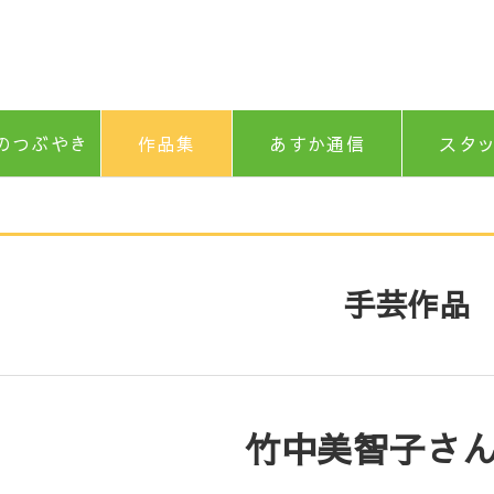
のつぶやき
作品集
あすか通信
スタ
手芸作品
竹中美智子さ