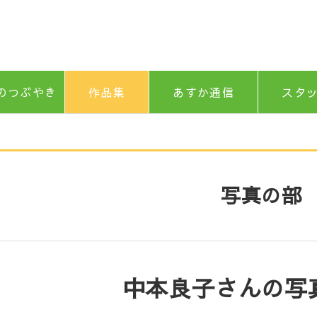
のつぶやき
作品集
あすか通信
スタ
写真の部
中本良子さんの写