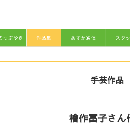
のつぶやき
作品集
あすか通信
スタ
手芸作品
檜作冨子さん